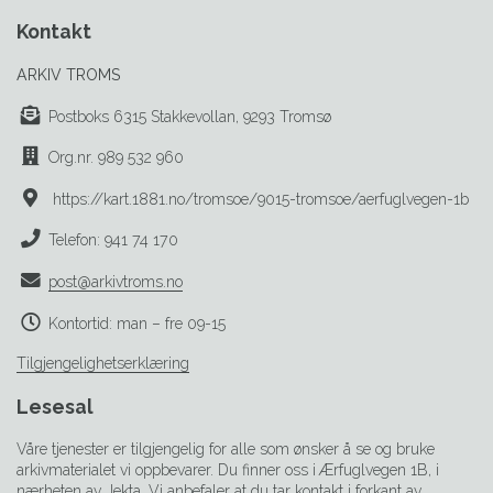
Kontakt
ARKIV TROMS
Postboks 6315 Stakkevollan, 9293 Tromsø
Org.nr. 989 532 960
https://kart.1881.no/tromsoe/9015-tromsoe/aerfuglvegen-1b
Telefon: 941 74 170
post@arkivtroms.no
Kontortid: man – fre 09-15
Tilgjengelighetserklæring
Lesesal
Våre tjenester er tilgjengelig for alle som ønsker å se og bruke
arkivmaterialet vi oppbevarer. Du finner oss i Ærfuglvegen 1B, i
nærheten av Jekta. Vi anbefaler at du tar kontakt i forkant av