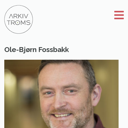
Gå
til
innhold
Ole-Bjørn Fossbakk