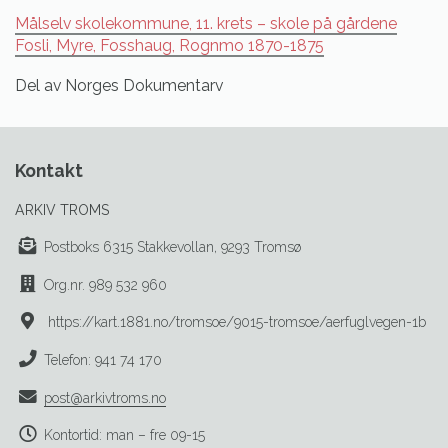
Målselv skolekommune, 11. krets – skole på gårdene
Fosli, Myre, Fosshaug, Rognmo 1870-1875
Del av Norges Dokumentarv
Kontakt
ARKIV TROMS
Postboks 6315 Stakkevollan, 9293 Tromsø
Org.nr. 989 532 960
https://kart.1881.no/tromsoe/9015-tromsoe/aerfuglvegen-1b
Telefon: 941 74 170
post@arkivtroms.no
Kontortid: man – fre 09-15