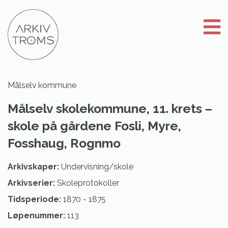
Gå
til
innhold
Målselv kommune
Målselv skolekommune, 11. krets –
skole på gårdene Fosli, Myre,
Fosshaug, Rognmo
Arkivskaper:
Undervisning/skole
Arkivserier:
Skoleprotokoller
Tidsperiode:
1870
-
1875
Løpenummer:
113