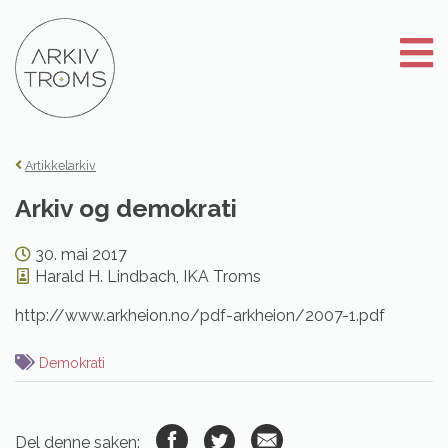
Gå
til
innhold
Artikkelarkiv
Arkiv og demokrati
30. mai 2017
Harald H. Lindbach, IKA Troms
http://www.arkheion.no/pdf-arkheion/2007-1.pdf
Demokrati
Del denne saken: