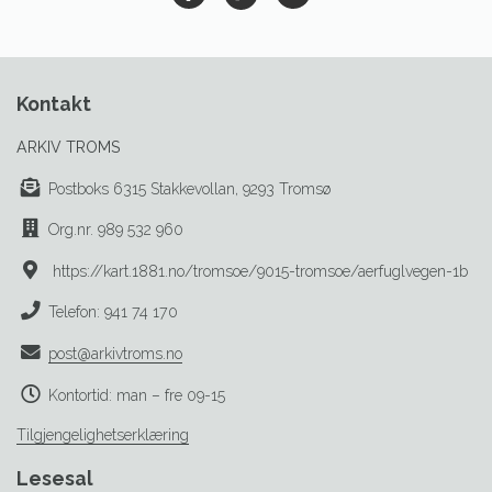
Kontakt
ARKIV TROMS
Postboks 6315 Stakkevollan, 9293 Tromsø
Org.nr. 989 532 960
https://kart.1881.no/tromsoe/9015-tromsoe/aerfuglvegen-1b
Telefon: 941 74 170
post@arkivtroms.no
Kontortid: man – fre 09-15
Tilgjengelighetserklæring
Lesesal