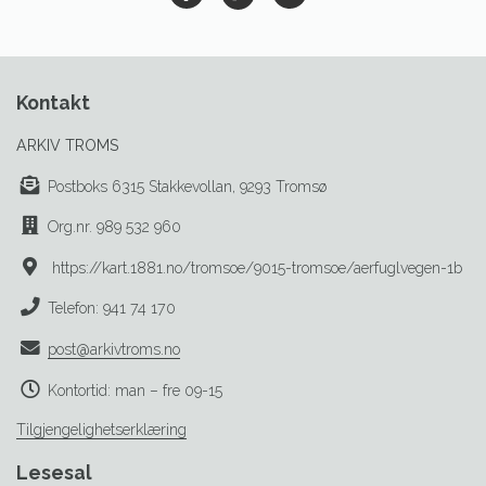
Kontakt
ARKIV TROMS
Postboks 6315 Stakkevollan, 9293 Tromsø
Org.nr. 989 532 960
https://kart.1881.no/tromsoe/9015-tromsoe/aerfuglvegen-1b
Telefon: 941 74 170
post@arkivtroms.no
Kontortid: man – fre 09-15
Tilgjengelighetserklæring
Lesesal