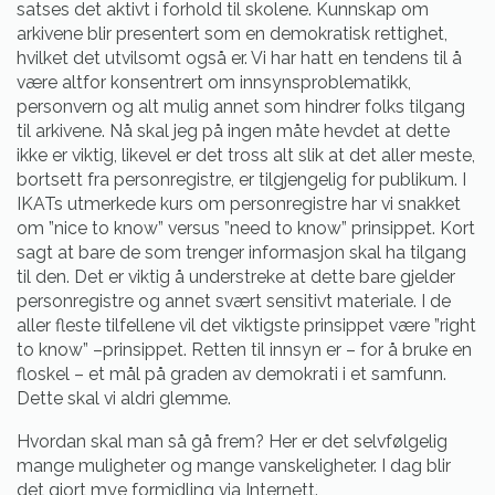
satses det aktivt i forhold til skolene. Kunnskap om
arkivene blir presentert som en demokratisk rettighet,
hvilket det utvilsomt også er. Vi har hatt en tendens til å
være altfor konsentrert om innsynsproblematikk,
personvern og alt mulig annet som hindrer folks tilgang
til arkivene. Nå skal jeg på ingen måte hevdet at dette
ikke er viktig, likevel er det tross alt slik at det aller meste,
bortsett fra personregistre, er tilgjengelig for publikum. I
IKATs utmerkede kurs om personregistre har vi snakket
om ”nice to know” versus ”need to know” prinsippet. Kort
sagt at bare de som trenger informasjon skal ha tilgang
til den. Det er viktig å understreke at dette bare gjelder
personregistre og annet svært sensitivt materiale. I de
aller fleste tilfellene vil det viktigste prinsippet være ”right
to know” –prinsippet. Retten til innsyn er – for å bruke en
floskel – et mål på graden av demokrati i et samfunn.
Dette skal vi aldri glemme.
Hvordan skal man så gå frem? Her er det selvfølgelig
mange muligheter og mange vanskeligheter. I dag blir
det gjort mye formidling via Internett.