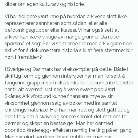
kilder om egen kulturarv og historie.
Vi har tidligere vært inne på hvordan arkivene slett ikke
representerer sannheten som sådan, eller alle
befolkningsgrupper eller klasser. Vi har også sett at
arkiver kan være viktige av mange grunner. Da reiser
spørsmålet seg: Bør vi som arbeider med arkiv gjøre noe
aktivt for å dokumentere historia slik at flere stemmer blir
hørt i fremtiden?
I Sverige og Danmark har vi eksempler på dette. Både i
skriftlig form og gjennom intervjuer har man forsøkt å
fange inn grupper som ellers ikke blir dokumentert. Dette
har til alt overmål vist seg å være svært populært.
Skånes Arkivforbund kunne finansiere mye av sin
virksomhet gjennom salg av bøker med innsamlet
erindringsmateriale. Her har man rett og slett gått ut og
bedt folk om å skrive og senere samlet det mellom to
permer og skapt en bestselger. Man har dermed
oppnådd kinderegg- effekten nemlig tre ting på en gang:
Man har gjort seg kjent blant publikum, man har