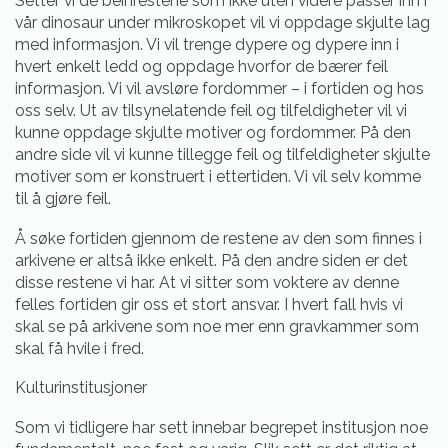
Setter vi de beinrestene som ikke uten videre passer inn i
vår dinosaur under mikroskopet vil vi oppdage skjulte lag
med informasjon. Vi vil trenge dypere og dypere inn i
hvert enkelt ledd og oppdage hvorfor de bærer feil
informasjon. Vi vil avsløre fordommer – i fortiden og hos
oss selv. Ut av tilsynelatende feil og tilfeldigheter vil vi
kunne oppdage skjulte motiver og fordommer. På den
andre side vil vi kunne tillegge feil og tilfeldigheter skjulte
motiver som er konstruert i ettertiden. Vi vil selv komme
til å gjøre feil.
Å søke fortiden gjennom de restene av den som finnes i
arkivene er altså ikke enkelt. På den andre siden er det
disse restene vi har. At vi sitter som voktere av denne
felles fortiden gir oss et stort ansvar. I hvert fall hvis vi
skal se på arkivene som noe mer enn gravkammer som
skal få hvile i fred.
Kulturinstitusjoner
Som vi tidligere har sett innebar begrepet institusjon noe