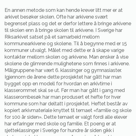
En annen metode som kan hende krever litt mer er at
arkivet besøker skolen. Ofte har arkivene svært
begrenset plass og det er derfor lettere å bringe arkivene
til skolen enn å bringe skolen til arkivene. I Sverige har
Riksarkivet satset på et samarbeid mellom
kommunearkivene og skolene. Til å begynne med er 15
kommuner utvalgt. Målet med dette er å skape varige
kontakter mellom skolen og arkivene. Man ønsker å vise
skolene de glimrende mulighetene som finnes i arkivene.
Målgruppene har vært 6. klassinger og gymnasiaster.
Igjennom de årene dette prosjektet har gått har man
bygget opp en modell for hvordan en arkivtime i
klasserommet skal se ut. Før man har gått i gang med
klasserombesøk har man produsert et hefte for hver
kommune som har deltatt i prosjektet. Heftet består av
kopiert arkivmateriale knyttet til temaet «familie og skole
for 100 år siden». Dette temaet er valgt fordi alle elever
har erfaringer med skole og familie. Et poeng er at
sjetteklassinger i Sverige for hundre år siden gikk i