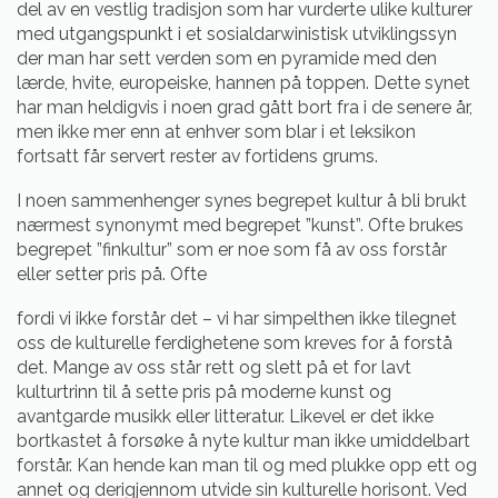
del av en vestlig tradisjon som har vurderte ulike kulturer
med utgangspunkt i et sosialdarwinistisk utviklingssyn
der man har sett verden som en pyramide med den
lærde, hvite, europeiske, hannen på toppen. Dette synet
har man heldigvis i noen grad gått bort fra i de senere år,
men ikke mer enn at enhver som blar i et leksikon
fortsatt får servert rester av fortidens grums.
I noen sammenhenger synes begrepet kultur å bli brukt
nærmest synonymt med begrepet ”kunst”. Ofte brukes
begrepet ”finkultur” som er noe som få av oss forstår
eller setter pris på. Ofte
fordi vi ikke forstår det – vi har simpelthen ikke tilegnet
oss de kulturelle ferdighetene som kreves for å forstå
det. Mange av oss står rett og slett på et for lavt
kulturtrinn til å sette pris på moderne kunst og
avantgarde musikk eller litteratur. Likevel er det ikke
bortkastet å forsøke å nyte kultur man ikke umiddelbart
forstår. Kan hende kan man til og med plukke opp ett og
annet og derigjennom utvide sin kulturelle horisont. Ved