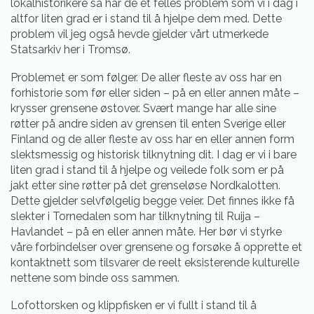
lokalhistorikere så har de et felles problem som vi i dag i
altfor liten grad er i stand til å hjelpe dem med. Dette
problem vil jeg også hevde gjelder vårt utmerkede
Statsarkiv her i Tromsø.
Problemet er som følger. De aller fleste av oss har en
forhistorie som før eller siden – på en eller annen måte –
krysser grensene østover. Svært mange har alle sine
røtter på andre siden av grensen til enten Sverige eller
Finland og de aller fleste av oss har en eller annen form
slektsmessig og historisk tilknytning dit. I dag er vi i bare
liten grad i stand til å hjelpe og veilede folk som er på
jakt etter sine røtter på det grenseløse Nordkalotten.
Dette gjelder selvfølgelig begge veier. Det finnes ikke få
slekter i Tornedalen som har tilknytning til Ruija –
Havlandet – på en eller annen måte. Her bør vi styrke
våre forbindelser over grensene og forsøke å opprette et
kontaktnett som tilsvarer de reelt eksisterende kulturelle
nettene som binde oss sammen.
Lofottorsken og klippfisken er vi fullt i stand til å