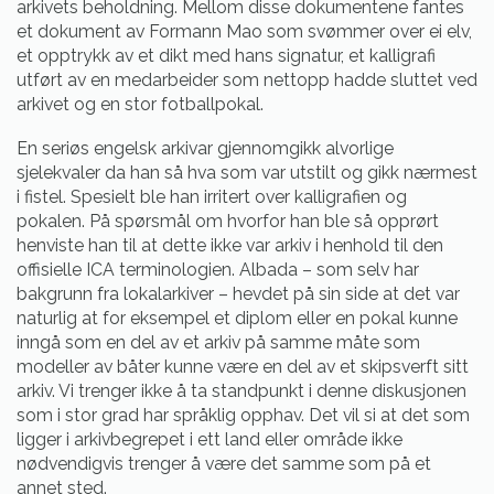
arkivets beholdning. Mellom disse dokumentene fantes
et dokument av Formann Mao som svømmer over ei elv,
et opptrykk av et dikt med hans signatur, et kalligrafi
utført av en medarbeider som nettopp hadde sluttet ved
arkivet og en stor fotballpokal.
En seriøs engelsk arkivar gjennomgikk alvorlige
sjelekvaler da han så hva som var utstilt og gikk nærmest
i fistel. Spesielt ble han irritert over kalligrafien og
pokalen. På spørsmål om hvorfor han ble så opprørt
henviste han til at dette ikke var arkiv i henhold til den
offisielle ICA terminologien. Albada – som selv har
bakgrunn fra lokalarkiver – hevdet på sin side at det var
naturlig at for eksempel et diplom eller en pokal kunne
inngå som en del av et arkiv på samme måte som
modeller av båter kunne være en del av et skipsverft sitt
arkiv. Vi trenger ikke å ta standpunkt i denne diskusjonen
som i stor grad har språklig opphav. Det vil si at det som
ligger i arkivbegrepet i ett land eller område ikke
nødvendigvis trenger å være det samme som på et
annet sted.