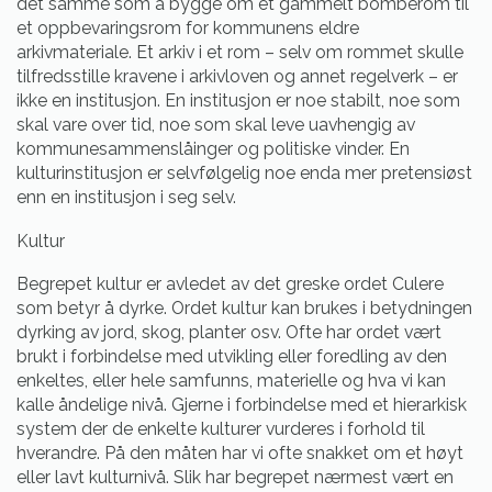
det samme som å bygge om et gammelt bomberom til
et oppbevaringsrom for kommunens eldre
arkivmateriale. Et arkiv i et rom – selv om rommet skulle
tilfredsstille kravene i arkivloven og annet regelverk – er
ikke en institusjon. En institusjon er noe stabilt, noe som
skal vare over tid, noe som skal leve uavhengig av
kommunesammenslåinger og politiske vinder. En
kulturinstitusjon er selvfølgelig noe enda mer pretensiøst
enn en institusjon i seg selv.
Kultur
Begrepet kultur er avledet av det greske ordet Culere
som betyr å dyrke. Ordet kultur kan brukes i betydningen
dyrking av jord, skog, planter osv. Ofte har ordet vært
brukt i forbindelse med utvikling eller foredling av den
enkeltes, eller hele samfunns, materielle og hva vi kan
kalle åndelige nivå. Gjerne i forbindelse med et hierarkisk
system der de enkelte kulturer vurderes i forhold til
hverandre. På den måten har vi ofte snakket om et høyt
eller lavt kulturnivå. Slik har begrepet nærmest vært en