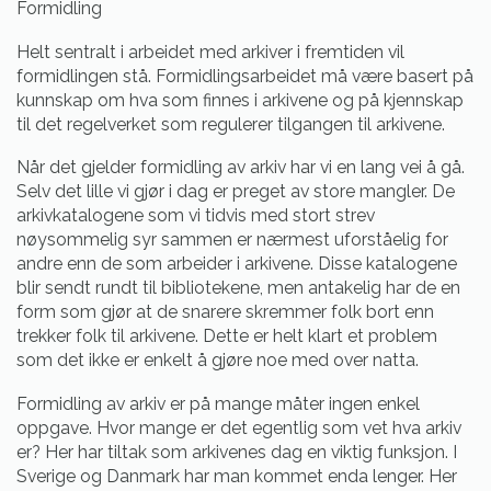
Formidling
Helt sentralt i arbeidet med arkiver i fremtiden vil
formidlingen stå. Formidlingsarbeidet må være basert på
kunnskap om hva som finnes i arkivene og på kjennskap
til det regelverket som regulerer tilgangen til arkivene.
Når det gjelder formidling av arkiv har vi en lang vei å gå.
Selv det lille vi gjør i dag er preget av store mangler. De
arkivkatalogene som vi tidvis med stort strev
nøysommelig syr sammen er nærmest uforståelig for
andre enn de som arbeider i arkivene. Disse katalogene
blir sendt rundt til bibliotekene, men antakelig har de en
form som gjør at de snarere skremmer folk bort enn
trekker folk til arkivene. Dette er helt klart et problem
som det ikke er enkelt å gjøre noe med over natta.
Formidling av arkiv er på mange måter ingen enkel
oppgave. Hvor mange er det egentlig som vet hva arkiv
er? Her har tiltak som arkivenes dag en viktig funksjon. I
Sverige og Danmark har man kommet enda lenger. Her