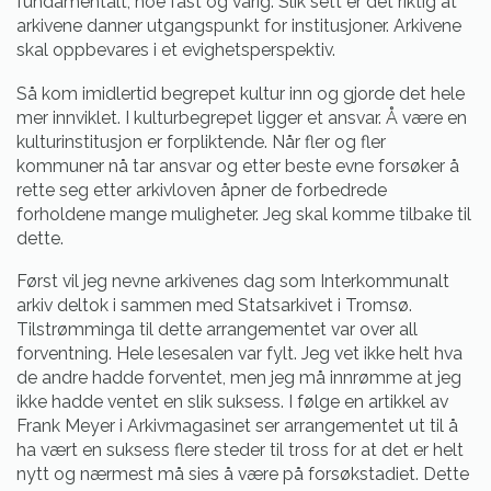
fundamentalt, noe fast og varig. Slik sett er det riktig at
arkivene danner utgangspunkt for institusjoner. Arkivene
skal oppbevares i et evighetsperspektiv.
Så kom imidlertid begrepet kultur inn og gjorde det hele
mer innviklet. I kulturbegrepet ligger et ansvar. Å være en
kulturinstitusjon er forpliktende. Når fler og fler
kommuner nå tar ansvar og etter beste evne forsøker å
rette seg etter arkivloven åpner de forbedrede
forholdene mange muligheter. Jeg skal komme tilbake til
dette.
Først vil jeg nevne arkivenes dag som Interkommunalt
arkiv deltok i sammen med Statsarkivet i Tromsø.
Tilstrømminga til dette arrangementet var over all
forventning. Hele lesesalen var fylt. Jeg vet ikke helt hva
de andre hadde forventet, men jeg må innrømme at jeg
ikke hadde ventet en slik suksess. I følge en artikkel av
Frank Meyer i Arkivmagasinet ser arrangementet ut til å
ha vært en suksess flere steder til tross for at det er helt
nytt og nærmest må sies å være på forsøkstadiet. Dette