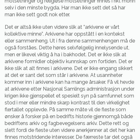
motsetninger og religiøse motsetninger finnes i rikt monn
selv i den minste bygda. Har man ikke sett det så har
man ikke sett godt nok etter.
Det er altså ikke uten videre slik at ”arkivene er vårt
kollektive minne”. Arkivene har oppstått i en kontekst
eller sammenheng. Ut i fra denne sammenhengen må de
også forståes. Dette høres selvfølgelig innelysende ut,
men er likevel viktig å ha i bakhodet. Det er ikke slik at
arkivene formidler objektiv kunnskap om fortiden. Det er
ikke slik at alt finnes i arkivene. Det er ikke engang sikkert
at det er sant det som står i arkivene. At usannheter
kommer inn i arkivene kan ha mange årsaker. Få vil hevde
at arkivene etter Nasjonal Samlings administrasjon under
krigen ikke gjenspeilet et spesielt syn på samfunnet som
stod i mer eller mindre skarp kontrast til den virkelighet
flertallet opplevde. På samme måte vil de fleste som
ønsker å forsker på en bedrifts historie gjennomgå både
bedriftens arkiv og fagbevegelsens arkiv. Dette rett og
slett fordi de fleste uten videre anerkjenner at det her kan
finnes motstridende interesser. De færreste tar det også