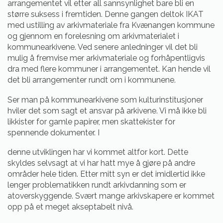
arrangementet vil etter all sannsynlighet bare bli en
større suksess i fremtiden. Denne gangen deltok IKAT
med ustilling av arkivmateriale fra Kvænangen kommune
og gjennom en forelesning om arkivmaterialet i
kommunearkivene. Ved senere anledninger vil det bli
mulig å fremvise mer arkivmateriale og forhåpentligvis
dra med flere kommuner i arrangementet. Kan hende vil
det bli arrangementer rundt om i kommunene.
Ser man på kommunearkivene som kulturinstitusjoner
hviler det som sagt et ansvar på arkivene. Vi må ikke bli
likkister for gamle papirer, men skattekister for
spennende dokumenter. I
denne utviklingen har vi kommet altfor kort. Dette
skyldes selvsagt at vi har hatt mye å gjøre på andre
områder hele tiden. Etter mitt syn er det imidlertid ikke
lenger problematikken rundt arkivdanning som er
atoverskyggende. Svært mange arkivskapere er kommet
opp på et meget akseptabelt nivå.