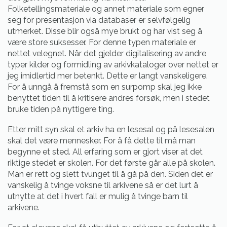
Folketellingsmateriale og annet materiale som egner
seg for presentasjon via databaser er selvfølgelig
utmerket. Disse blir også mye brukt og har vist seg å
være store suksesser. For denne typen materiale er
nettet velegnet. Når det gjelder digitalisering av andre
typer kilder og formidling av arkivkataloger over nettet er
jeg imidlertid mer betenkt. Dette er langt vanskeligere.
For å unngå å fremstå som en surpomp skal jeg ikke
benyttet tiden til å kritisere andres forsøk, men i stedet
bruke tiden på nyttigere ting.
Etter mitt syn skal et arkiv ha en lesesal og på lesesalen
skal det være mennesker. For å få dette til må man
begynne et sted. All erfaring som er gjort viser at det
riktige stedet er skolen. For det første går alle på skolen.
Man er rett og slett tvunget til å gå på den. Siden det er
vanskelig å tvinge voksne til arkivene så er det lurt å
utnytte at det i hvert fall er mulig å tvinge barn til
arkivene.