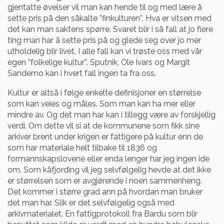
gjentatte øvelser vil man kan hende til og med lære å
sette pris på den såkalte ”finkulturen”. Hva er vitsen med
det kan man saktens spørre. Svaret blir i så fall at jo flere
ting man har å sette pris på og glede seg over jo mer
utholdelig blir livet. I alle fall kan vi trøste oss med vår
egen ”folkelige kultur”. Sputnik, Ole Ivars og Margit
Sandemo kan i hvert fall ingen ta fra oss.
Kultur er altså i følge enkelte definisjoner en størrelse
som kan veies og måles. Som man kan ha mer eller
mindre av. Og det man har kan i tillegg være av forskjellig
verdi. Om dette vil si at de kommunene som fikk sine
arkiver brent under krigen er fattigere på kultur enn de
som har materiale helt tilbake til 1836 og
formannskapslovene eller enda lenger har jeg ingen ide
om. Som kåfjording vil jeg selvfølgelig hevde at det ikke
er størrelsen som er avgjørende i noen sammenheng.
Det kommer i større grad ann på hvordan man bruker
det man har. Slik er det selvfølgelig også med
arkivmaterialet. En fattigprotokoll fra Bardu som blir