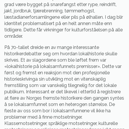
grad være bygget på snarefangst etter rype, reindrift,
jakt, jordbruk, tjærebrenning, tømmerhogst,
læstadianerforsamlingene eller pils på ølhallen. I dag blir
identitet problematisert på en helt annen måte enn
tidligere. Dette får virkninger for kulturforståelsen på alle
områder.
På 70-tallet dreide en av mange interessante
historikerdebatter seg om hvordan lokalhistorie skulle
skrives. Et av slagordene som ble løftet frem var
«lokalhistorie på lokalsamfunnets premisser». Dette var
først og fremst en reaksjon mot den profesjonelle
historieskrivinga sin utvikling mot en vitenskaplig
fremstilling som var vanskelig tilegnelig for det lokale
publikum. Interessant er det likevel i ettertid å registrere
at flere av Norges fremste historikere den gangen syntes
å se lokalsamfunnet som en heterogen størrelse. De
fleste av oss som bor i lokalsamfunnene vil ikke ha
problemer med å finne motsetninger.
Klassemotsetninger, språklige motsetninger, kulturelle