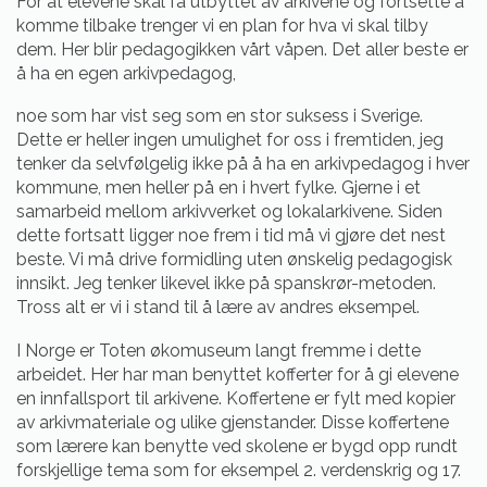
For at elevene skal få utbyttet av arkivene og fortsette å
komme tilbake trenger vi en plan for hva vi skal tilby
dem. Her blir pedagogikken vårt våpen. Det aller beste er
å ha en egen arkivpedagog,
noe som har vist seg som en stor suksess i Sverige.
Dette er heller ingen umulighet for oss i fremtiden, jeg
tenker da selvfølgelig ikke på å ha en arkivpedagog i hver
kommune, men heller på en i hvert fylke. Gjerne i et
samarbeid mellom arkivverket og lokalarkivene. Siden
dette fortsatt ligger noe frem i tid må vi gjøre det nest
beste. Vi må drive formidling uten ønskelig pedagogisk
innsikt. Jeg tenker likevel ikke på spanskrør-metoden.
Tross alt er vi i stand til å lære av andres eksempel.
I Norge er Toten økomuseum langt fremme i dette
arbeidet. Her har man benyttet kofferter for å gi elevene
en innfallsport til arkivene. Koffertene er fylt med kopier
av arkivmateriale og ulike gjenstander. Disse koffertene
som lærere kan benytte ved skolene er bygd opp rundt
forskjellige tema som for eksempel 2. verdenskrig og 17.