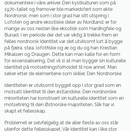
dokumentere i våre arkiver. Den kystkulturen som på
1970-tallet og fremover ble markedsført som ekte
Nordnorsk, men som i stor grad har sitt utspring i
Lofoten og andre eksotiske deler av Nordland, er for
mange av oss nesten like eksotisk som Hardingfele og
Bunad. I en periode der det var viktig å trekke frem en
felles nordnorsk identitet var det utvilsomt lurt å bygge
på fjæra, støa, lofotfiske og æ og du og han Krestian
Mikalsen og Draugen. Dette kan man kalle for en form
for essensialisering. Det vil si at man bygger sin kulturelle
identitet på motsetningsforholdet til noe annet. Man
søker etter de elementene som skiller. Den Nordnorske
identiteten er utvilsomt bygget opp i stor grad som en
motsatt identitet til den østlandske. Den nordnorske
minoriteten har konstruert sin kulturelle identitet som en
motsetning til den Østnorske majoriteten. Slik har vi
skapt et fellesskap.
Problemet er selvfølgelig at de aller fleste av oss står
utenfor dette fellesskapet. Vår identitet kan i like stor