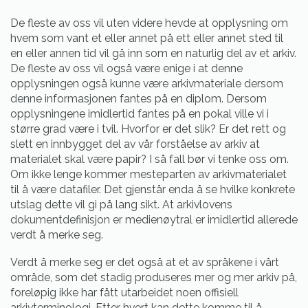
De fleste av oss vil uten videre hevde at opplysning om
hvem som vant et eller annet på ett eller annet sted til
en eller annen tid vil gå inn som en naturlig del av et arkiv.
De fleste av oss vil også være enige i at denne
opplysningen også kunne være arkivmateriale dersom
denne informasjonen fantes på en diplom. Dersom
opplysningene imidlertid fantes på en pokal ville vi i
større grad være i tvil. Hvorfor er det slik? Er det rett og
slett en innbygget del av vår forståelse av arkiv at
materialet skal være papir? I så fall bør vi tenke oss om.
Om ikke lenge kommer mesteparten av arkivmaterialet
til å være datafiler. Det gjenstår enda å se hvilke konkrete
utslag dette vil gi på lang sikt. At arkivlovens
dokumentdefinisjon er medienøytral er imidlertid allerede
verdt å merke seg.
Verdt å merke seg er det også at et av språkene i vårt
område, som det stadig produseres mer og mer arkiv på,
foreløpig ikke har fått utarbeidet noen offisiell
arkivterminologi. Etter hvert kan dette komme til å