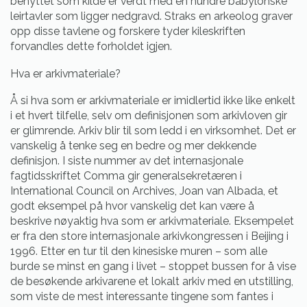
benyttet som kilde er verdt med en hundre babylonske
leirtavler som ligger nedgravd. Straks en arkeolog graver
opp disse tavlene og forskere tyder kileskriften
forvandles dette forholdet igjen.
Hva er arkivmateriale?
Å si hva som er arkivmateriale er imidlertid ikke like enkelt
i et hvert tilfelle, selv om definisjonen som arkivloven gir
er glimrende. Arkiv blir til som ledd i en virksomhet. Det er
vanskelig å tenke seg en bedre og mer dekkende
definisjon. I siste nummer av det internasjonale
fagtidsskriftet Comma gir generalsekretæren i
International Council on Archives, Joan van Albada, et
godt eksempel på hvor vanskelig det kan være å
beskrive nøyaktig hva som er arkivmateriale. Eksempelet
er fra den store internasjonale arkivkongressen i Beijing i
1996. Etter en tur til den kinesiske muren – som alle
burde se minst en gang i livet – stoppet bussen for å vise
de besøkende arkivarene et lokalt arkiv med en utstilling,
som viste de mest interessante tingene som fantes i