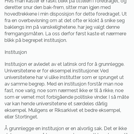
Hvis man kaster er raskt blikk på tittelen i foredraget, og
deretter snur den bak-frem, sitter man igjen med
hovedtrekkene i min disposisjon for dette foredraget. Ut
fra en overbevisning om at det ofte er klokt å snike seg
baklengs inn på vanskelighetene, har jeg valgt denne
fremgangsmåten. La oss derfor først kaste et nærmere
blikk på begrepet institusjon.
Institusjon
Institusjon er avledet av et latinsk ord for å grunnlegge.
Universitetene er for eksempel institusjoner. Ved
universitetene har vi ulike institutter som er sprunget ut
av samme begrep. Med en institusjon forstår man noe
fast, noe varig, noe som nærmest ikke er til å rikke, noe
som er vernet mot forbigående politiske vinder. I så måte
var kan hende universitetene et særdeles dårlig
eksempel. Muligens er Riksarkivet et bedre eksempel,
eller Stortinget.
Å grunnlegge en institusjon er en alvorlig sak. Det er ikke