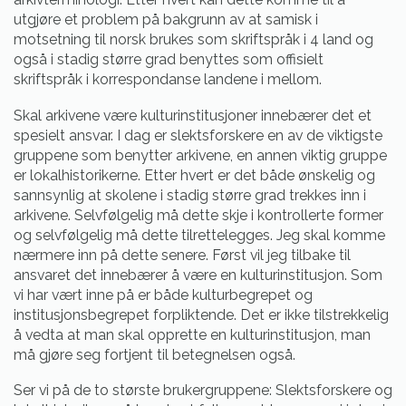
utgjøre et problem på bakgrunn av at samisk i
motsetning til norsk brukes som skriftspråk i 4 land og
også i stadig større grad benyttes som offisielt
skriftspråk i korrespondanse landene i mellom.
Skal arkivene være kulturinstitusjoner innebærer det et
spesielt ansvar. I dag er slektsforskere en av de viktigste
gruppene som benytter arkivene, en annen viktig gruppe
er lokalhistorikerne. Etter hvert er det både ønskelig og
sannsynlig at skolene i stadig større grad trekkes inn i
arkivene. Selvfølgelig må dette skje i kontrollerte former
og selvfølgelig må dette tilrettelegges. Jeg skal komme
nærmere inn på dette senere. Først vil jeg tilbake til
ansvaret det innebærer å være en kulturinstitusjon. Som
vi har vært inne på er både kulturbegrepet og
institusjonsbegrepet forpliktende. Det er ikke tilstrekkelig
å vedta at man skal opprette en kulturinstitusjon, man
må gjøre seg fortjent til betegnelsen også.
Ser vi på de to største brukergruppene: Slektsforskere og