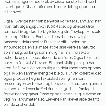
mai. Erfaringene med bruk av disse har stort sett vært
svært gode. Disse koffertene blir utvidet og oppdatert
etter hvert.
Også i Sverige har man benyttet kofferter. I Jämtland har
man tatt utgangspunkt i 1800-tallet og utviklet ulike
temaer: Liv og død, forbrytelse og straff, sykepleie, skole,
reiser og fritid osv. For hvert tema har man valgt
passende dokumenter. Disse har blitt kopiert og
innbundet på en slik måte at de skal være så naturtro
som mulig. Så langt som mulig har man forsøkt å
beholde originalenes utseende og form. Også formatet
har man forsøkt å bevare. Et annet viktig prinsipp har
vært å så tydelig som mulig vise dokumentenes opphav
og i hvilken sammenheng de ble til. Til hver koffert er det
også produsert egne faktablad som gir en kort
presentasjon av temaet og henviser til litteratur og andre
hjelpemidler. I hver koffert finnes et 30-talls forslag til
forskningsoppgaver. Disse oppgavene skal gi elevene en
veg inn i arkivmaterialet. Elevene kan likevel arbeide fritt
om de ønsker det.