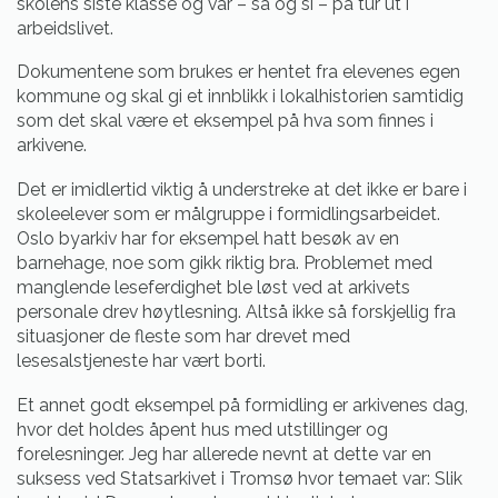
skolens siste klasse og var – så og si – på tur ut i
arbeidslivet.
Dokumentene som brukes er hentet fra elevenes egen
kommune og skal gi et innblikk i lokalhistorien samtidig
som det skal være et eksempel på hva som finnes i
arkivene.
Det er imidlertid viktig å understreke at det ikke er bare i
skoleelever som er målgruppe i formidlingsarbeidet.
Oslo byarkiv har for eksempel hatt besøk av en
barnehage, noe som gikk riktig bra. Problemet med
manglende leseferdighet ble løst ved at arkivets
personale drev høytlesning. Altså ikke så forskjellig fra
situasjoner de fleste som har drevet med
lesesalstjeneste har vært borti.
Et annet godt eksempel på formidling er arkivenes dag,
hvor det holdes åpent hus med utstillinger og
forelesninger. Jeg har allerede nevnt at dette var en
suksess ved Statsarkivet i Tromsø hvor temaet var: Slik