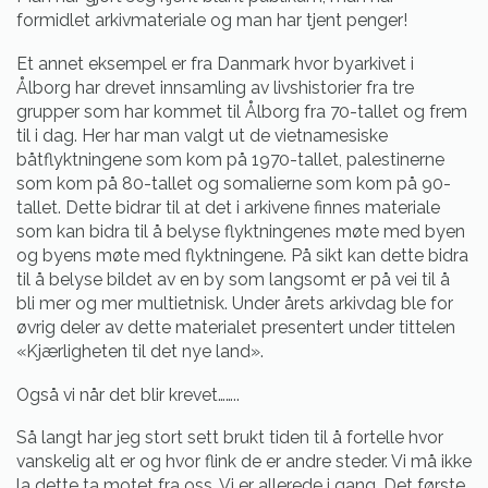
formidlet arkivmateriale og man har tjent penger!
Et annet eksempel er fra Danmark hvor byarkivet i
Ålborg har drevet innsamling av livshistorier fra tre
grupper som har kommet til Ålborg fra 70-tallet og frem
til i dag. Her har man valgt ut de vietnamesiske
båtflyktningene som kom på 1970-tallet, palestinerne
som kom på 80-tallet og somalierne som kom på 90-
tallet. Dette bidrar til at det i arkivene finnes materiale
som kan bidra til å belyse flyktningenes møte med byen
og byens møte med flyktningene. På sikt kan dette bidra
til å belyse bildet av en by som langsomt er på vei til å
bli mer og mer multietnisk. Under årets arkivdag ble for
øvrig deler av dette materialet presentert under tittelen
«Kjærligheten til det nye land».
Også vi når det blir krevet……..
Så langt har jeg stort sett brukt tiden til å fortelle hvor
vanskelig alt er og hvor flink de er andre steder. Vi må ikke
la dette ta motet fra oss. Vi er allerede i gang. Det første