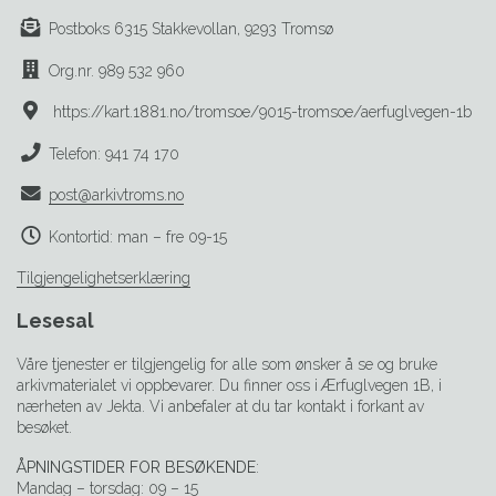
Postboks 6315 Stakkevollan, 9293 Tromsø
Org.nr. 989 532 960
https://kart.1881.no/tromsoe/9015-tromsoe/aerfuglvegen-1b
Telefon: 941 74 170
post@arkivtroms.no
Kontortid: man – fre 09-15
Tilgjengelighetserklæring
Lesesal
Våre tjenester er tilgjengelig for alle som ønsker å se og bruke
arkivmaterialet vi oppbevarer. Du finner oss i Ærfuglvegen 1B, i
nærheten av Jekta. Vi anbefaler at du tar kontakt i forkant av
besøket.
ÅPNINGSTIDER FOR BESØKENDE
:
Mandag – torsdag: 09 – 15