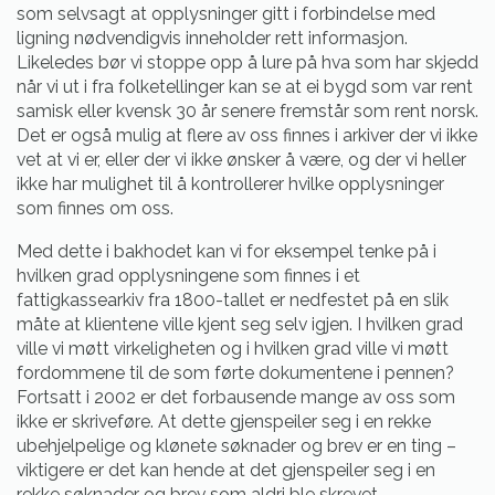
som selvsagt at opplysninger gitt i forbindelse med
ligning nødvendigvis inneholder rett informasjon.
Likeledes bør vi stoppe opp å lure på hva som har skjedd
når vi ut i fra folketellinger kan se at ei bygd som var rent
samisk eller kvensk 30 år senere fremstår som rent norsk.
Det er også mulig at flere av oss finnes i arkiver der vi ikke
vet at vi er, eller der vi ikke ønsker å være, og der vi heller
ikke har mulighet til å kontrollerer hvilke opplysninger
som finnes om oss.
Med dette i bakhodet kan vi for eksempel tenke på i
hvilken grad opplysningene som finnes i et
fattigkassearkiv fra 1800-tallet er nedfestet på en slik
måte at klientene ville kjent seg selv igjen. I hvilken grad
ville vi møtt virkeligheten og i hvilken grad ville vi møtt
fordommene til de som førte dokumentene i pennen?
Fortsatt i 2002 er det forbausende mange av oss som
ikke er skriveføre. At dette gjenspeiler seg i en rekke
ubehjelpelige og klønete søknader og brev er en ting –
viktigere er det kan hende at det gjenspeiler seg i en
rekke søknader og brev som aldri ble skrevet.