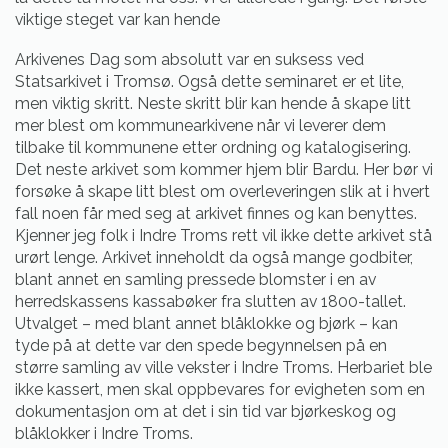
viktige steget var kan hende
Arkivenes Dag som absolutt var en suksess ved
Statsarkivet i Tromsø. Også dette seminaret er et lite,
men viktig skritt. Neste skritt blir kan hende å skape litt
mer blest om kommunearkivene når vi leverer dem
tilbake til kommunene etter ordning og katalogisering.
Det neste arkivet som kommer hjem blir Bardu. Her bør vi
forsøke å skape litt blest om overleveringen slik at i hvert
fall noen får med seg at arkivet finnes og kan benyttes.
Kjenner jeg folk i Indre Troms rett vil ikke dette arkivet stå
urørt lenge. Arkivet inneholdt da også mange godbiter,
blant annet en samling pressede blomster i en av
herredskassens kassabøker fra slutten av 1800-tallet.
Utvalget – med blant annet blåklokke og bjørk – kan
tyde på at dette var den spede begynnelsen på en
større samling av ville vekster i Indre Troms. Herbariet ble
ikke kassert, men skal oppbevares for evigheten som en
dokumentasjon om at det i sin tid var bjørkeskog og
blåklokker i Indre Troms.