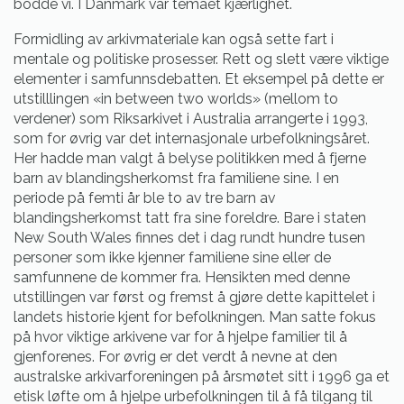
bodde vi. I Danmark var temaet kjærlighet.
Formidling av arkivmateriale kan også sette fart i
mentale og politiske prosesser. Rett og slett være viktige
elementer i samfunnsdebatten. Et eksempel på dette er
utstilllingen «in between two worlds» (mellom to
verdener) som Riksarkivet i Australia arrangerte i 1993,
som for øvrig var det internasjonale urbefolkningsåret.
Her hadde man valgt å belyse politikken med å fjerne
barn av blandingsherkomst fra familiene sine. I en
periode på femti år ble to av tre barn av
blandingsherkomst tatt fra sine foreldre. Bare i staten
New South Wales finnes det i dag rundt hundre tusen
personer som ikke kjenner familiene sine eller de
samfunnene de kommer fra. Hensikten med denne
utstillingen var først og fremst å gjøre dette kapittelet i
landets historie kjent for befolkningen. Man satte fokus
på hvor viktige arkivene var for å hjelpe familier til å
gjenforenes. For øvrig er det verdt å nevne at den
australske arkivarforeningen på årsmøtet sitt i 1996 ga et
etisk løfte om å hjelpe urbefolkningen til å få tilgang til