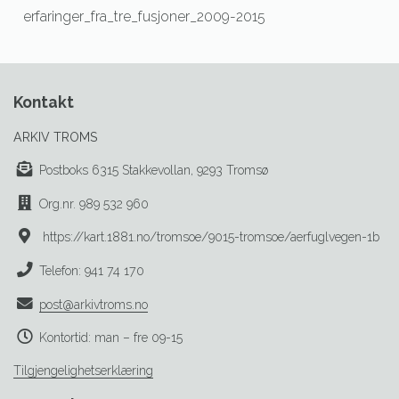
erfaringer_fra_tre_fusjoner_2009-2015
Kontakt
ARKIV TROMS
Postboks 6315 Stakkevollan, 9293 Tromsø
Org.nr. 989 532 960
https://kart.1881.no/tromsoe/9015-tromsoe/aerfuglvegen-1b
Telefon: 941 74 170
post@arkivtroms.no
Kontortid: man – fre 09-15
Tilgjengelighetserklæring