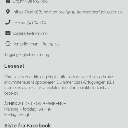
Org.nr. 989 532 960
https://kart.1881.no/tromsoe/9015-tromsoe/aerfuglvegen-1b
Telefon: 941 74 170
post@arkivtroms.no
Kontortid: man – fre 09-15
Tilgjengelighetserklæring
Lesesal
Våre tjenester er tilgjengelig for alle som ønsker å se og bruke
arkivmaterialet vi oppbevarer. Du finner oss i Ærfuglvegen 1B, i
nærheten av Jekta. Vi anbefaler at du tar kontakt i forkant av
besøket.
ÅPNINGSTIDER FOR BESØKENDE
:
Mandag – torsdag: 09 – 15
Fredag: stengt
Siste fra Facebook