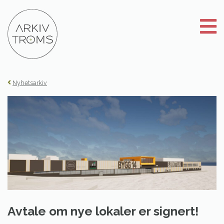
Gå
til
innhold
Nyhetsarkiv
Avtale om nye lokaler er signert!