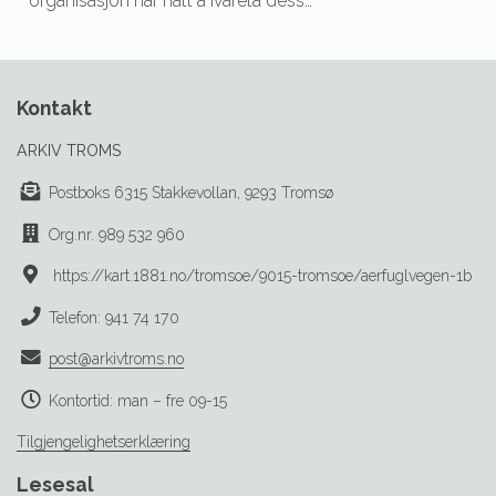
organisasjon har hatt å ivareta dess…
Kontakt
ARKIV TROMS
Postboks 6315 Stakkevollan, 9293 Tromsø
Org.nr. 989 532 960
https://kart.1881.no/tromsoe/9015-tromsoe/aerfuglvegen-1b
Telefon: 941 74 170
post@arkivtroms.no
Kontortid: man – fre 09-15
Tilgjengelighetserklæring
Lesesal