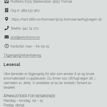
Postboks 6315 Stakkevollan, 9293 Tromsø
Org.nr. 989 532 960
https://kart.1881.no/tromsoe/9015-tromsoe/aerfuglvegen-1b
Telefon: 941 74 170
post@arkivtroms.no
Kontortid: man – fre 09-15
Tilgjengelighetserklæring
Lesesal
Våre tjenester er tilgjengelig for alle som ønsker å se og bruke
arkivmaterialet vi oppbevarer. Du finner oss i Ærfuglvegen 1B, i
nærheten av Jekta. Vi anbefaler at du tar kontakt i forkant av
besøket.
ÅPNINGSTIDER FOR BESØKENDE
:
Mandag – torsdag: 09 – 15
Fredag: stengt