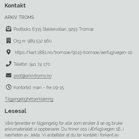
Kontakt
ARKIV TROMS
Postboks 6315 Stakkevollan, 9293 Tromsø
Org.nr. 989 532 960
https://kart.1881.no/tromsoe/9015-tromsoe/aerfuglvegen-1b
Telefon: 941 74 170
post@arkivtroms.no
Kontortid: man – fre 09-15
Tilgjengelighetserklæring
Lesesal
Våre tjenester er tilgjengelig for alle som ønsker å se og bruke
arkivmaterialet vi oppbevarer. Du finner oss i Ærfuglvegen 1B, i
nærheten av Jekta. Vi anbefaler at du tar kontakt i forkant av