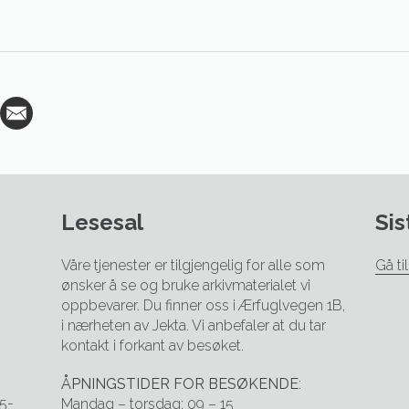
n
Lesesal
Sis
Våre tjenester er tilgjengelig for alle som
Gå ti
ønsker å se og bruke arkivmaterialet vi
oppbevarer. Du finner oss i Ærfuglvegen 1B,
i nærheten av Jekta. Vi anbefaler at du tar
kontakt i forkant av besøket.
ÅPNINGSTIDER FOR BESØKENDE
:
5-
Mandag – torsdag: 09 – 15