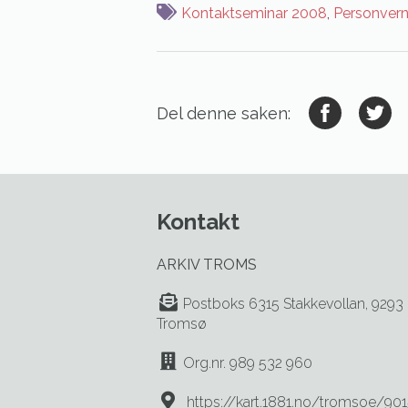
Kontaktseminar 2008
,
Personver
Del denne saken:
Kontakt
ARKIV TROMS
Postboks 6315 Stakkevollan, 9293
Tromsø
Org.nr. 989 532 960
https://kart.1881.no/tromsoe/901