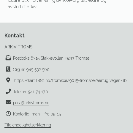
Gaare Blix Overføring av ikke-digitalt eldre og
avsluttet arkiv…
Kontakt
ARKIV TROMS
Postboks 6315 Stakkevollan, 9293 Tromsø
Org.nr. 989 532 960
https://kart.1881.no/tromsoe/9015-tromsoe/aerfuglvegen-1b
Telefon: 941 74 170
post@arkivtroms.no
Kontortid: man – fre 09-15
Tilgjengelighetserklæring