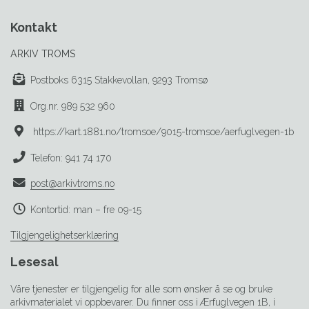
Kontakt
ARKIV TROMS
Postboks 6315 Stakkevollan, 9293 Tromsø
Org.nr. 989 532 960
https://kart.1881.no/tromsoe/9015-tromsoe/aerfuglvegen-1b
Telefon: 941 74 170
post@arkivtroms.no
Kontortid: man – fre 09-15
Tilgjengelighetserklæring
Lesesal
Våre tjenester er tilgjengelig for alle som ønsker å se og bruke
arkivmaterialet vi oppbevarer. Du finner oss i Ærfuglvegen 1B, i