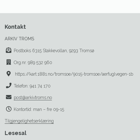
Kontakt
ARKIV TROMS
Postboks 6315 Stakkevollan, 9293 Tromsø
Org.nr. 989 532 960
https://kart.1881.no/tromsoe/9015-tromsoe/aerfuglvegen-1b
Telefon: 941 74 170
post@arkivtroms.no
Kontortid: man – fre 09-15
Tilgjengelighetserklæring
Lesesal