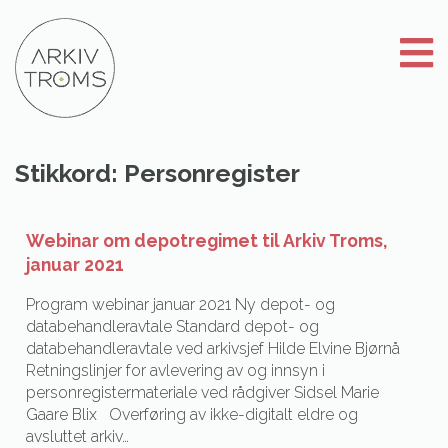
Gå
til
innhold
Stikkord:
Personregister
Webinar om depotregimet til Arkiv Troms,
januar 2021
Program webinar januar 2021 Ny depot- og
databehandleravtale Standard depot- og
databehandleravtale ved arkivsjef Hilde Elvine Bjørnå
Retningslinjer for avlevering av og innsyn i
personregistermateriale ved rådgiver Sidsel Marie
Gaare Blix Overføring av ikke-digitalt eldre og
avsluttet arkiv…