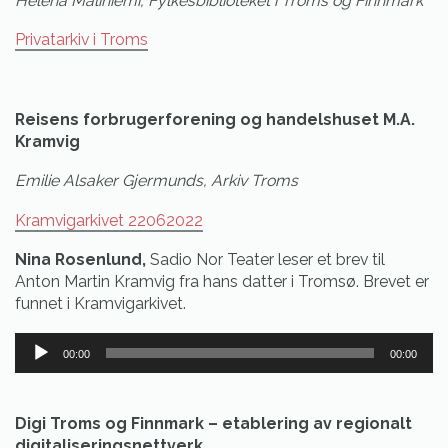
Helena Maliniemi, Fylkesbiblioteket i Troms og Finnmark
Privatarkiv i Troms
Reisens forbrugerforening og handelshuset M.A.
Kramvig
Emilie Alsaker Gjermunds, Arkiv Troms
Kramvigarkivet 22062022
Nina Rosenlund,
Sadio Nor Teater leser et brev til
Anton Martin Kramvig fra hans datter i Tromsø. Brevet er
funnet i Kramvigarkivet.
Lydavspiller
00:00
00:00
Digi Troms og Finnmark – etablering av regionalt
digitaliseringsnettverk