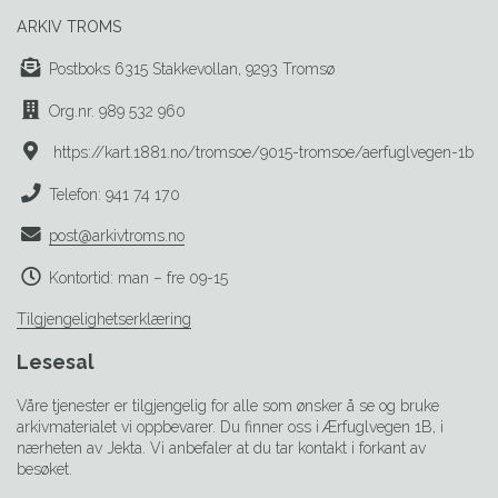
ARKIV TROMS
Postboks 6315 Stakkevollan, 9293 Tromsø
Org.nr. 989 532 960
https://kart.1881.no/tromsoe/9015-tromsoe/aerfuglvegen-1b
Telefon: 941 74 170
post@arkivtroms.no
Kontortid: man – fre 09-15
Tilgjengelighetserklæring
Lesesal
Våre tjenester er tilgjengelig for alle som ønsker å se og bruke
arkivmaterialet vi oppbevarer. Du finner oss i Ærfuglvegen 1B, i
nærheten av Jekta. Vi anbefaler at du tar kontakt i forkant av
besøket.