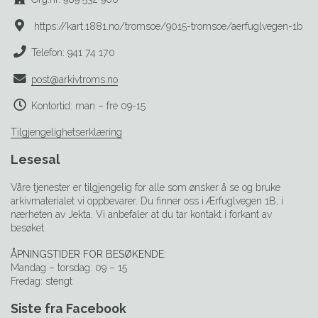
https://kart.1881.no/tromsoe/9015-tromsoe/aerfuglvegen-1b
Telefon: 941 74 170
post@arkivtroms.no
Kontortid: man – fre 09-15
Tilgjengelighetserklæring
Lesesal
Våre tjenester er tilgjengelig for alle som ønsker å se og bruke
arkivmaterialet vi oppbevarer. Du finner oss i Ærfuglvegen 1B, i
nærheten av Jekta. Vi anbefaler at du tar kontakt i forkant av
besøket.
ÅPNINGSTIDER FOR BESØKENDE
:
Mandag – torsdag: 09 – 15
Fredag: stengt
Siste fra Facebook